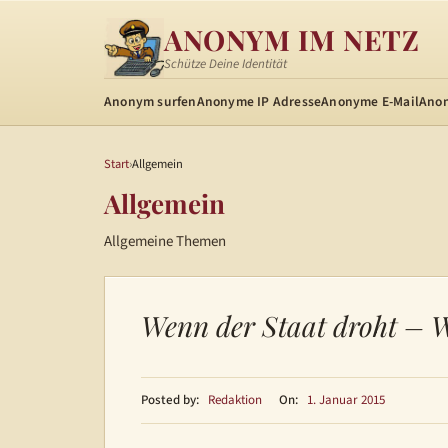
ANONYM IM NETZ
Schütze Deine Identität
Anonym surfen
Anonyme IP Adresse
Anonyme E-Mail
Ano
Start
›
Allgemein
Allgemein
Allgemeine Themen
Wenn der Staat droht – 
Posted by:
Redaktion
On:
1. Januar 2015