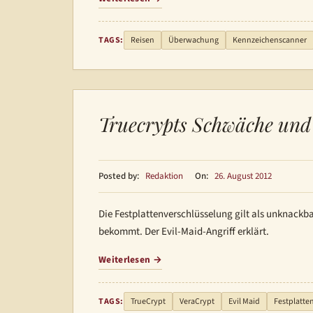
TAGS:
Reisen
Überwachung
Kennzeichenscanner
Truecrypts Schwäche un
Posted by:
Redaktion
On:
26. August 2012
Die Festplattenverschlüsselung gilt als unknackb
bekommt. Der Evil-Maid-Angriff erklärt.
Weiterlesen
TAGS:
TrueCrypt
VeraCrypt
Evil Maid
Festplatte