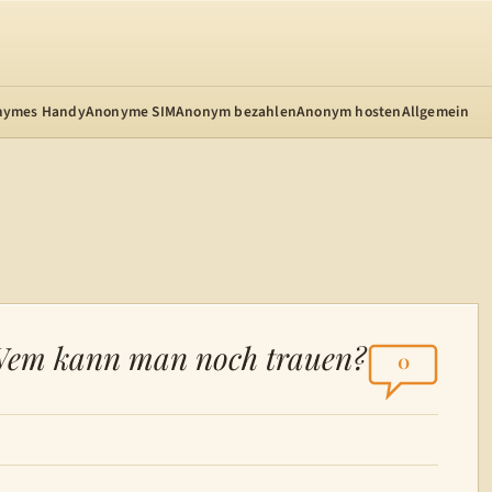
nymes Handy
Anonyme SIM
Anonym bezahlen
Anonym hosten
Allgemein
Wem kann man noch trauen?
0