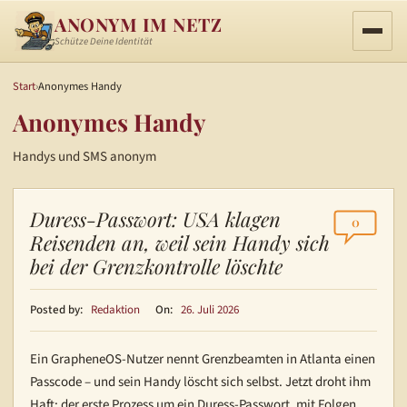
ANONYM IM NETZ
Schütze Deine Identität
Start
›
Anonymes Handy
Anonymes Handy
Handys und SMS anonym
Duress-Passwort: USA klagen
0
Reisenden an, weil sein Handy sich
bei der Grenzkontrolle löschte
Posted by:
Redaktion
On:
26. Juli 2026
Ein GrapheneOS-Nutzer nennt Grenzbeamten in Atlanta einen
Passcode – und sein Handy löscht sich selbst. Jetzt droht ihm
Haft: der erste Prozess um ein Duress-Passwort, mit Folgen