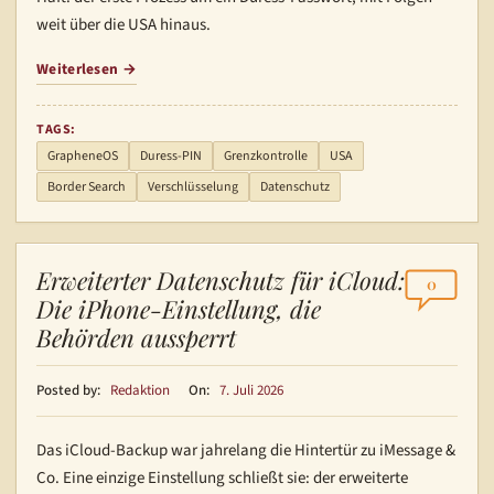
weit über die USA hinaus.
Weiterlesen
TAGS:
GrapheneOS
Duress-PIN
Grenzkontrolle
USA
Border Search
Verschlüsselung
Datenschutz
Erweiterter Datenschutz für iCloud:
0
Die iPhone-Einstellung, die
Behörden aussperrt
Posted by:
Redaktion
On:
7. Juli 2026
Das iCloud-Backup war jahrelang die Hintertür zu iMessage &
Co. Eine einzige Einstellung schließt sie: der erweiterte