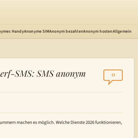
nymes Handy
Anonyme SIM
Anonym bezahlen
Anonym hosten
Allgemein
erf-SMS: SMS anonym
0
mern machen es möglich. Welche Dienste 2026 funktionieren,