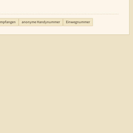
 empfangen
anonyme Handynummer
Einwegnummer