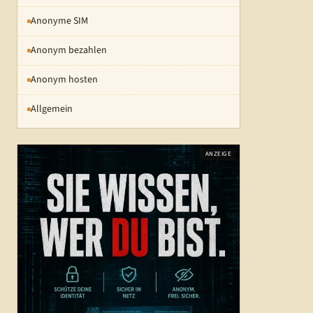
Anonyme SIM
Anonym bezahlen
Anonym hosten
Allgemein
ANZEIGE