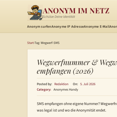
ANONYM IM NETZ
Schütze Deine Identität
Anonym surfen
Anonyme IP Adresse
Anonyme E-Mail
Ano
Start
›
Tag: Wegwerf-SMS
Wegwerfnummer & Wegw
empfangen (2026)
Posted by:
Redaktion
On:
5. Juli 2026
Category:
Anonymes Handy
SMS empfangen ohne eigene Nummer? Wegwerfnum
was legal ist und wo die Anonymität endet.