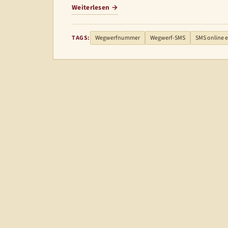
Weiterlesen
TAGS:
Wegwerfnummer
Wegwerf-SMS
SMS online