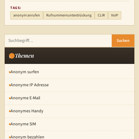
TAGS:
anonym anrufen
Rufnummernunterdrückung
CLIR
VoIP
Suchen
Themen
Anonym surfen
Anonyme IP Adresse
Anonyme E-Mail
Anonymes Handy
Anonyme SIM
Anonym bezahlen