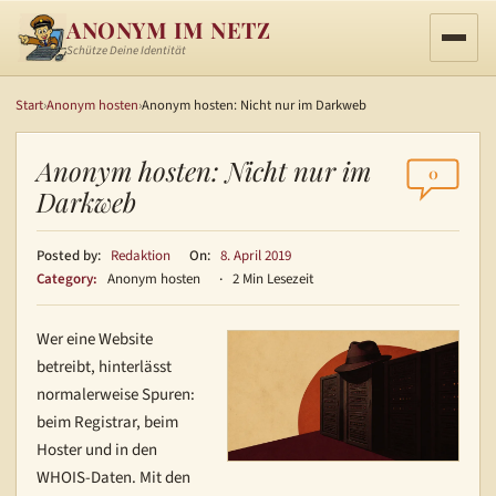
ANONYM IM NETZ
Schütze Deine Identität
Start
›
Anonym hosten
›
Anonym hosten: Nicht nur im Darkweb
Anonym hosten: Nicht nur im
0
Darkweb
Posted by:
Redaktion
On:
8. April 2019
Category:
Anonym hosten
·
2 Min Lesezeit
Wer eine Website
betreibt, hinterlässt
normalerweise Spuren:
beim Registrar, beim
Hoster und in den
WHOIS-Daten. Mit den