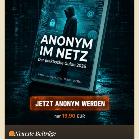
Neueste Beiträge