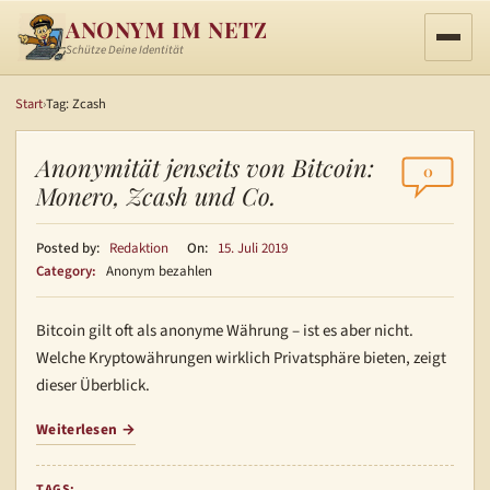
ANONYM IM NETZ
Schütze Deine Identität
Start
›
Tag: Zcash
Anonymität jenseits von Bitcoin:
0
Monero, Zcash und Co.
Posted by:
Redaktion
On:
15. Juli 2019
Category:
Anonym bezahlen
Bitcoin gilt oft als anonyme Währung – ist es aber nicht.
Welche Kryptowährungen wirklich Privatsphäre bieten, zeigt
dieser Überblick.
Weiterlesen
TAGS: