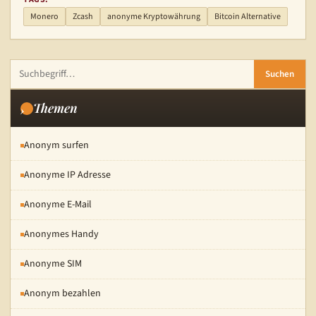
Monero
Zcash
anonyme Kryptowährung
Bitcoin Alternative
Suchen
Themen
Anonym surfen
Anonyme IP Adresse
Anonyme E-Mail
Anonymes Handy
Anonyme SIM
Anonym bezahlen