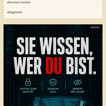
Anonym hosten
Allgemein
ANZEIGE